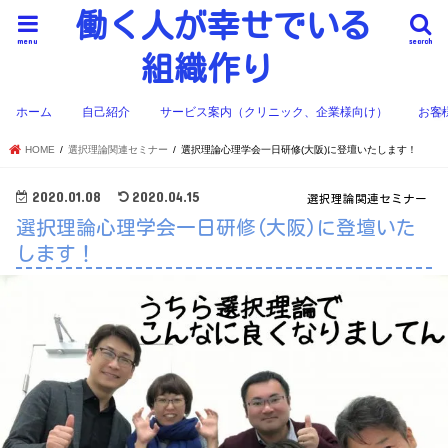
働く人が幸せでいる
menu
search
組織作り
ホーム
自己紹介
サービス案内（クリニック、企業様向け）
お客
HOME
選択理論関連セミナー
選択理論心理学会一日研修(大阪)に登壇いたします！
2020.01.08
2020.04.15
選択理論関連セミナー
選択理論心理学会一日研修(大阪)に登壇いた
します！