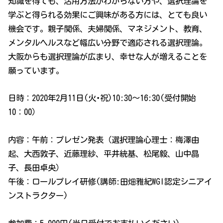
知識を得ても、活用方法がわからない方や、選択理論を
学ぶと得られる効果にご興味がある方には、とても良い
機会です。親子関係、夫婦関係、マネジメント、教育、
メンタルヘルスなど幅広い分野で適応される選択理論。
大阪からも選択理論が広まり、幸せな人が増えることを
願っています。
日時：2020年2月11日(火･祝)10:30～16:30(受付開始
10：00）
内容：午前：プレゼン発表（選択理論心理士：梅澤由
起、大西敦子、近藤理紗、平井統基、松尾毅、山中晶
子、長田卓央）
午後：ロールプレイ研修(講師:田畑雅紀WGI認定シニアイ
ンストラクター)