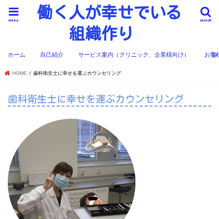
働く人が幸せでいる
menu
search
組織作り
ホーム
自己紹介
サービス案内（クリニック、企業様向け）
お客
HOME
歯科衛生士に幸せを運ぶカウンセリング
歯科衛生士に幸せを運ぶカウンセリング