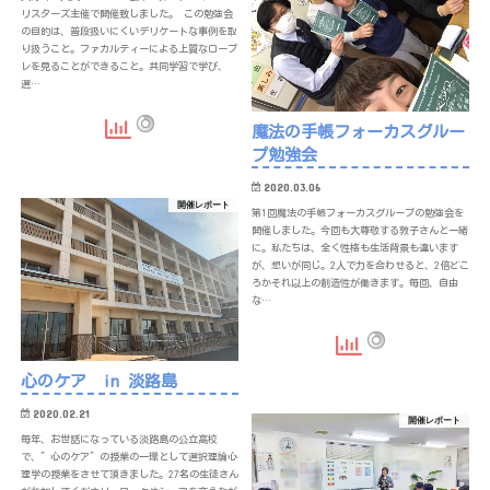
リスターズ主催で開催致しました。 この勉強会
の目的は、普段扱いにくいデリケートな事例を取
り扱うこと。ファカルティーによる上質なロープ
レを見ることができること。共同学習で学び、
選…
魔法の手帳フォーカスグルー
プ勉強会
2020.03.06
開催レポート
第1回魔法の手帳フォーカスグループの勉強会を
開催しました。今回も大尊敬する敦子さんと一緒
に。私たちは、全く性格も生活背景も違います
が、想いが同じ。2人で力を合わせると、2倍どこ
ろかそれ以上の創造性が働きます。毎回、自由
な…
心のケア in 淡路島
2020.02.21
開催レポート
毎年、お世話になっている淡路島の公立高校
で、”心のケア”の授業の一環として選択理論心
理学の授業をさせて頂きました。27名の生徒さん