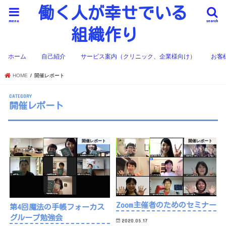
働く人が幸せでいる
menu
search
組織作り
ホーム
自己紹介
サービス案内（クリニック、企業様向け）
お客
HOME
開催レポート
開催レポート
開催レポート
開催レポート
Zoom主催者のためのセミナー
第4回魔法の手帳フォーカス
グループ勉強会
2020.05.17