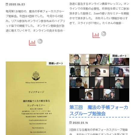
2020.06.03
急速に普及するオンライン講座やレッスン。オン
ラインでの活動の必要性、将来性を感じてご参加
毎月第1水曜日の、魔法の手帳フォーカスグルー
頂きました皆様と、Zoomの使い方セミナーを開催
プ勉強会。今回は4回目でした。 今月からの試
させて頂きました。 お伝えしたい情報がありす
み。リアル参加もオンライン参加もokのハイブリ
ぎて、スライドが77枚に。たくさんの機能…
ッド型での開催でした。 オンライン勉強会が急
速に増えていく中で、オンラインの良さを改め…
開催レポート
開催レポート
第三回 魔法の手帳フォーカ
スグループ勉強会
2020.05.14
3回目となる魔法の手帳フォーカスグループ勉強
会。 本日もリアル会場とオンラインを繋ぐ形で