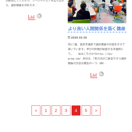
が参加してくださり、ワークやシェアを交えなが
ら、選択理論をお伝えさ…
より良い人間関係を築く講座
2020.02.20
月に1度、就労支援所で選択理論のお話をさせて
頂いています。学びの仲間が経営する支援所に
て。 Hpはこちらからhttps://3ps-
group.com/ 本日は、7名の方がご参加下さり選択
理論の大切な概念の一つ、&#8…
<
1
2
3
4
5
>