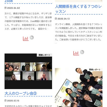
Zoom
人間関係を良くする７つのレ
2020.04.02
ッスン
次々と、講座が延期や中止になる中、ギリギリま
で、リアル開催するか悩んでいましたが、参加者
2020.04.13
の皆様の安全確保のため、Zoom開催に踏み切りま
オンライン講座、人間関係を良くする７つのレッ
した。やっぱり、主催者側が正しい判断をするこ
スンを開催致しました。選択理論の知識を実生活
とが、必要だと思ったからです。 普段から…
でどのように活かしていくかディスカッション形
式の勉強会。今日は４名の方がご参加下さいまし
た。ご参加頂いた皆様ありがとうございました。
…
開催レポート
開催レポート
大人のロープレ会③
2020.03.15
大好評の大人のロープレ会第三弾をチョイスセオ