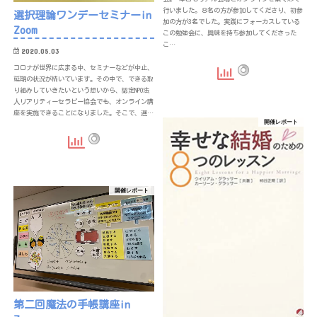
行いました。８名の方が参加してくださり、初参
選択理論ワンデーセミナーin
加の方が3名でした。実践にフォーカスしている
Zoom
この勉強会に、興味を持ち参加してくださった
こ…
2020.05.03
コロナが世界に広まる中、セミナーなどが中止、
延期の状況が続いています。その中で、できる取
り組みしていきたいという想いから、認定NPO法
人リアリティーセラピー協会でも、オンライン講
座を実施できることになりました。そこで、選…
開催レポート
開催レポート
第二回魔法の手帳講座in