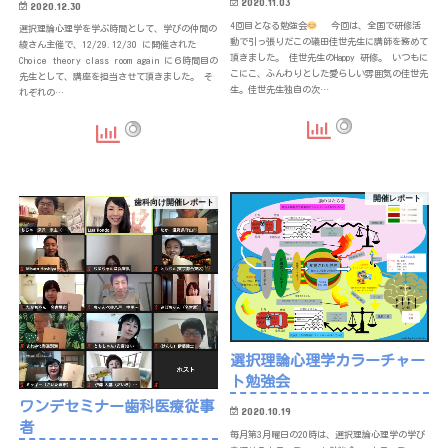
2020.11.03
2020.12.30
4回目となる勉強会
今回は、全国で研修活
選択理論心理学を学ぶ時間として、学びの仲間の
動で引っ張りだこの礒田佳世先生に講師を務めて
綾さん主催で、12/29.12/30 に開催された
頂きました。 佳世先生のHappy 研修。 いつもに
Choice theory class room again に６時間目の
こにこ、ふんわりとした愛らしい雰囲気の佳世先
先生として、講座を担当させて頂きました。 そ
生。佳世先生独自の次…
れぞれの…
開催レポート
歯科向け開催レポート
選択理論心理学カラーチャー
ト勉強会
ワンデセミナー歯科医療従事
2020.10.19
者
毎月第3月曜日の20時は、選択理論心理学の学び