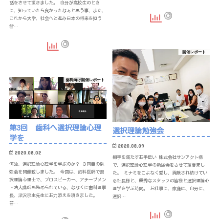
話をさせて頂きました。 自分が高校生のとき
に、知っていたら良かったなぁと思う事、また、
これから大学、社会へと進み日本の将来を担う
皆…
開催レポート
歯科向け開催レポート
第3回 歯科へ選択理論心理
選択理論勉強会
学を
2020.08.09
2020.08.02
相手を満たすお手伝い 株式会社サンアクト様
何故、選択理論心理学を学ぶのか？ ３回目の勉
で、選択理論心理学の勉強会をさせて頂きまし
強会を開催致しました。 今回は、歯科医師で選
た。 ミナミをこよなく愛し、貢献され続けてい
択理論心理士で、プロスピーカー、アチーブメン
る社長様と、優秀なスタッフの皆様と選択理論心
ト法人講師も務められている、ななくに歯科理事
理学を学ぶ時間。 お仕事に、家庭に、自分に、
長、深沢宗主先生にお力添えを頂きました。
選択…
普…