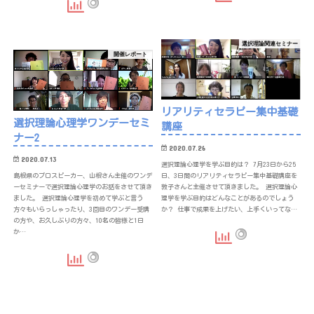
選択理論関連セミナー
開催レポート
リアリティセラピー集中基礎
選択理論心理学ワンデーセミ
講座
ナー2
2020.07.26
2020.07.13
選択理論心理学を学ぶ目的は？ 7月23日から25
日、3日間のリアリティセラピー集中基礎講座を
島根県のプロスピーカー、山根さん主催のワンデ
敦子さんと主催させて頂きました。 選択理論心
ーセミナーで選択理論心理学のお話をさせて頂き
理学を学ぶ目的はどんなことがあるのでしょう
ました。 選択理論心理学を初めて学ぶと言う
か？ 仕事で成果を上げたい、上手くいってな…
方々もいらっしゃったり、3回目のワンデー受講
の方や、お久しぶりの方々、10名の皆様と1日
か…