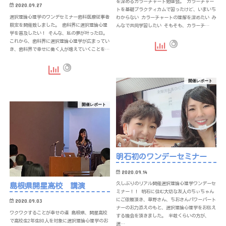
を深めるカラーチャート勉強会。 カラーチャー
2020.09.27
トを基礎プラクティカムで習ったけど、いまいち
選択理論心理学のワンデセミナー歯科医療従事者
わからない カラーチャートの理解を深めたい み
限定を開催致しました。 歯科界に選択理論心理
んなで共同学習したい そもそも、カラーチ…
学を普及したい！ そんな、私の夢が叶った日。
これから、歯科界に選択理論心理学が広まってい
き、歯科界で幸せに働く人が増えていくことを…
開催レポート
開催レポート
明石初のワンデーセミナー
2020.09.14
久しぶりのリアル開催選択理論心理学ワンデーセ
島根県開星高校 講演
ミナー！！ 明石に住む大切な友人のちぃちゃん
にご依頼頂き、草野さん、ちおさんパワーパート
2020.09.03
ナーのお力添えのもと、選択理論心理学をお伝え
ワクワクすることが幸せの道 島根県、開星高校
する機会を頂きました。 半数くらいの方が、
で高校生2年生80人を対象に選択理論心理学のお
選…