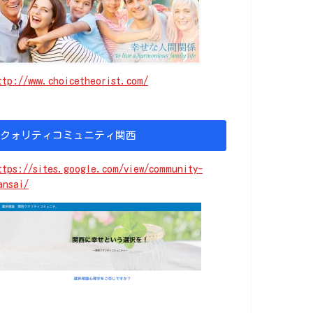
ttp://www.choicetheorist.com/
クォリティコミュニティ関西
ttps://sites.google.com/view/community-
ansai/