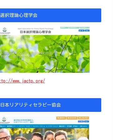
選択理論心理学会
ttp://www.jactp.org/
日本リアリティセラピー協会