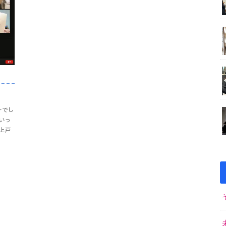
ーでし
いっ
上戸