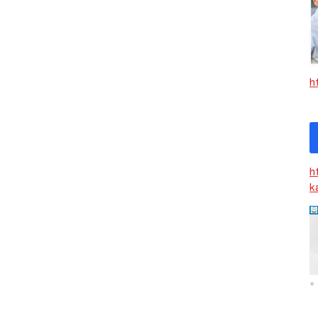
h
h
k