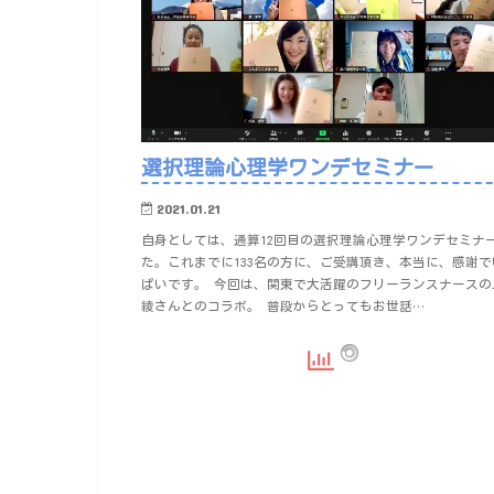
選択理論心理学ワンデセミナー
2021.01.21
自身としては、通算12回目の選択理論心理学ワンデセミナ
た。これまでに133名の方に、ご受講頂き、本当に、感謝で
ぱいです。 今回は、関東で大活躍のフリーランスナースの
綾さんとのコラボ。 普段からとってもお世話…