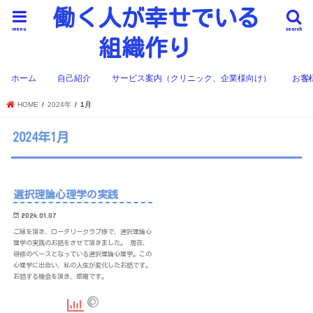
働く人が幸せでいる
menu
search
組織作り
ホーム
自己紹介
サービス案内（クリニック、企業様向け）
お客
HOME
2024年
1月
2024年1月
選択理論心理学の実践
2024.01.07
ご縁を頂き、ロータリークラブ様で、選択理論心
理学の実践のお話をさせて頂きました。 現在、
研修のベースとなっている選択理論心理学。この
心理学に出合い、私の人生が変化したお話です。
お話する機会を頂き、感謝です。