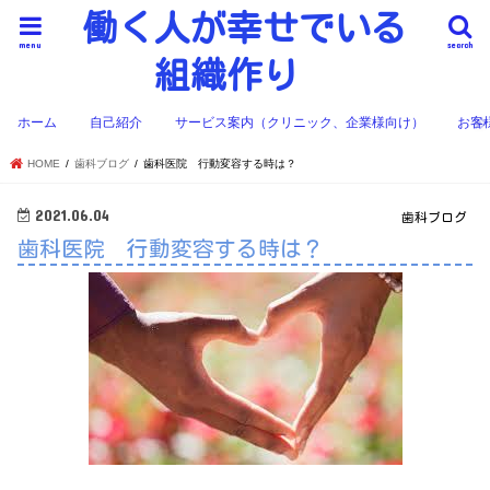
働く人が幸せでいる
menu
search
組織作り
ホーム
自己紹介
サービス案内（クリニック、企業様向け）
お客
HOME
歯科ブログ
歯科医院 行動変容する時は？
2021.06.04
歯科ブログ
歯科医院 行動変容する時は？