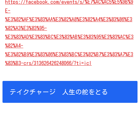
https://facebook.com/events/s/%E7%AC%AC5%E5%9B%9
E-
%E3%82%AF%E3%83%AA%E3%82%A8%E3%82%A4%E3%83%86%E3
%82%A3%E3%83%95-
%E3%83%AD%E3%83%BC%E3%83%AB%E3%83%95%E3%83%AC%E3
%82%A4-
%E3%82%B9%E3%83%86%E3%83%BC%E3%82%B7%E3%83%A7%E3
%83%B3-crs/313626426248066/?ti=icl
テイクチャージ 人生の舵をとる