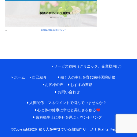
サービス案内（クリニック、企業様向け）
ホーム
自己紹介
働く人の幸せを育む歯科医院研修
お客様の声
おすすめ書籍
お問い合わせ
人間関係、マネジメントで悩んでいませんか？
心と体の健康は幸せと美しさを創る
歯科衛生士に幸せを運ぶカウンセリング
©Copyright2026
働く人が幸せでいる組織作り
.All Rights Reserved.