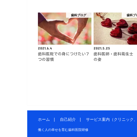
歯科ブログ
歯科ブ
2021.6.4
2021.5.25
歯科医院での身につけたい７
歯科医師・歯科衛生士
つの習慣
の姿
ホーム
自己紹介
サービス案内（クリニック
働く人の幸せを育む歯科医院研修