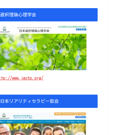
選択理論心理学会
ttp://www.jactp.org/
日本リアリティセラピー協会