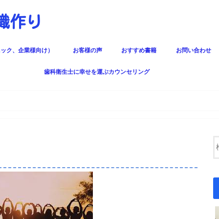
組織作り
ニック、企業様向け）
お客様の声
おすすめ書籍
お問い合わせ
科医院研修
人間関係、マネ
歯科衛生士に幸せを運ぶカウンセリング
せんか？
？