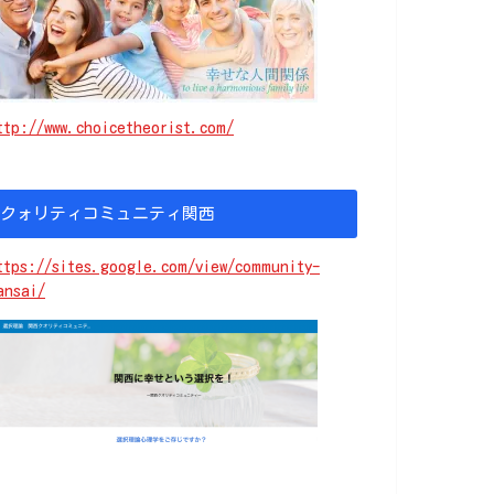
ttp://www.choicetheorist.com/
クォリティコミュニティ関西
ttps://sites.google.com/view/community-
ansai/